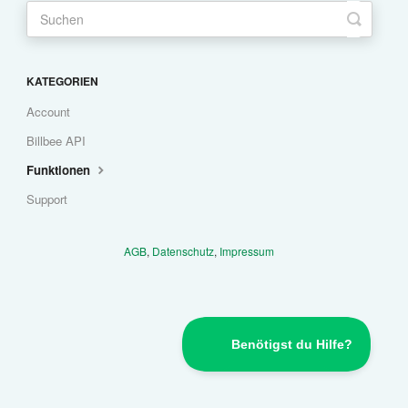
Zahlungen
Versand
KATEGORIEN
Account
Automatisierung
Billbee API
Berichte
Funktionen
Support
Weitere Anbindungen
AGB
,
Datenschutz
,
Impressum
Support kontaktieren