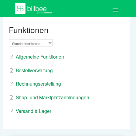
Toggle
Navigation
FAQ
Funktionen
Los geht's
Bestellungen
Allgemeine Funktionen
Bestellverwaltung
Auftragsdokumente
Rechnungserstellung
Artikel
Shop- und Marktplatzanbindungen
Kund:innen
Versand & Lager
Shops & Marktplätze
Buchhaltung