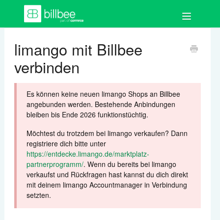
Toggle
Navigation
FAQ
limango mit Billbee
verbinden
Los geht's
Bestellungen
Es können keine neuen limango Shops an Billbee
angebunden werden. Bestehende Anbindungen
Auftragsdokumente
bleiben bis Ende 2026 funktionstüchtig.
Möchtest du trotzdem bei limango verkaufen? Dann
Artikel
registriere dich bitte unter
https://entdecke.limango.de/marktplatz-
Kund:innen
partnerprogramm/
. Wenn du bereits bei limango
verkaufst und Rückfragen hast kannst du dich direkt
mit deinem limango Accountmanager in Verbindung
Shops & Marktplätze
setzten.
Buchhaltung