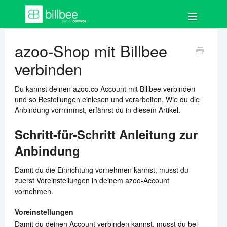
Toggle
Navigation
FAQ
azoo-Shop mit Billbee
verbinden
Los geht's
Du kannst deinen azoo.co Account mit Billbee verbinden
Bestellungen
und so Bestellungen einlesen und verarbeiten. Wie du die
Anbindung vornimmst, erfährst du in diesem Artikel.
Auftragsdokumente
Schritt-für-Schritt Anleitung zur
Artikel
Anbindung
Kund:innen
Damit du die Einrichtung vornehmen kannst, musst du
zuerst Voreinstellungen in deinem azoo-Account
vornehmen.
Shops & Marktplätze
Voreinstellungen
Buchhaltung
Damit du deinen Account verbinden kannst, musst du bei