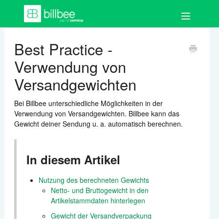
Toggle
Navigation
FAQ
Best Practice -
Verwendung von
Los geht's
Versandgewichten
Bestellungen
Bei Billbee unterschiedliche Möglichkeiten in der
Auftragsdokumente
Verwendung von Versandgewichten. Billbee kann das
Gewicht deiner Sendung u. a. automatisch berechnen.
Artikel
In diesem Artikel
Kund:innen
Nutzung des berechneten Gewichts
Shops & Marktplätze
Netto- und Bruttogewicht in den
Artikelstammdaten hinterlegen
Buchhaltung
Gewicht der Versandverpackung