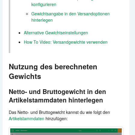
konfigurieren
Zahlungen
Gewichtsangabe in den Versandoptionen
hinterlegen
Versand
Alternative Gewichtseinstellungen
Automatisierung
How To Video: Versandgewichte verwenden
Berichte
Nutzung des berechneten
Weitere Anbindungen
Gewichts
Support kontaktieren
Netto- und Bruttogewicht in den
Artikelstammdaten hinterlegen
Das Netto- und Bruttogewicht kannst du wie folgt den
Artikelstammdaten
hinzufügen: