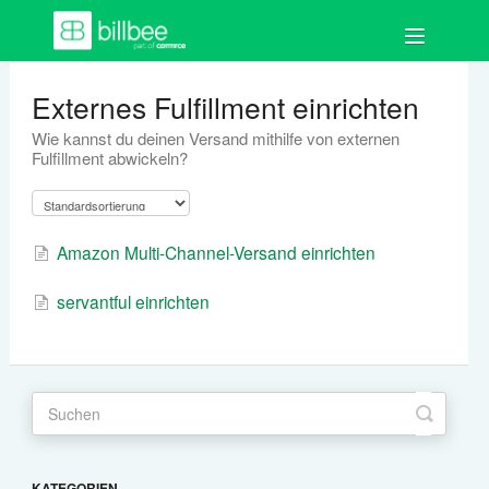
Toggle
Navigation
FAQ
Externes Fulfillment einrichten
Wie kannst du deinen Versand mithilfe von externen
Los geht's
Fulfillment abwickeln?
Bestellungen
Amazon Multi-Channel-Versand einrichten
Auftragsdokumente
servantful einrichten
Artikel
Kund:innen
Shops & Marktplätze
Buchhaltung
KATEGORIEN