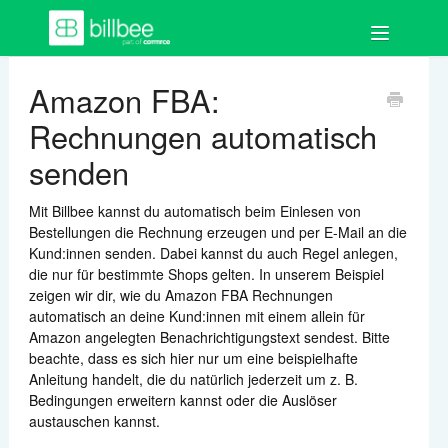
Toggle
Navigation
FAQ
Amazon FBA:
Rechnungen automatisch
Los geht's
senden
Bestellungen
Mit Billbee kannst du automatisch beim Einlesen von
Auftragsdokumente
Bestellungen die Rechnung erzeugen und per E-Mail an die
Kund:innen senden. Dabei kannst du auch Regel anlegen,
die nur für bestimmte Shops gelten. In unserem Beispiel
Artikel
zeigen wir dir, wie du Amazon FBA Rechnungen
automatisch an deine Kund:innen mit einem allein für
Kund:innen
Amazon angelegten Benachrichtigungstext sendest. Bitte
beachte, dass es sich hier nur um eine beispielhafte
Anleitung handelt, die du natürlich jederzeit um z. B.
Shops & Marktplätze
Bedingungen erweitern kannst oder die Auslöser
austauschen kannst.
Buchhaltung