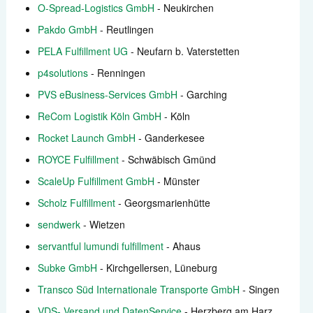
O-Spread-Logistics GmbH
- Neukirchen
Pakdo GmbH
- Reutlingen
PELA Fulfillment UG
- Neufarn b. Vaterstetten
p4solutions
- Renningen
PVS eBusiness-Services GmbH
- Garching
ReCom Logistik Köln GmbH
- Köln
Rocket Launch GmbH
- Ganderkesee
ROYCE Fulfillment
- Schwäbisch Gmünd
ScaleUp Fulfillment GmbH
- Münster
Scholz Fulfillment
- Georgsmarienhütte
sendwerk
- Wietzen
servantful lumundi fulfillment
- Ahaus
Subke GmbH
- Kirchgellersen, Lüneburg
Transco Süd Internationale Transporte GmbH
- Singen
VDS- Versand und DatenService
- Herzberg am Harz