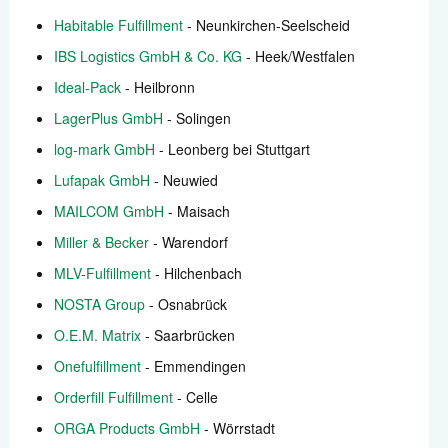
Habitable Fulfillment
- Neunkirchen-Seelscheid
IBS Logistics GmbH & Co. KG
- Heek/Westfalen
Ideal-Pack
- Heilbronn
LagerPlus GmbH
- Solingen
log-mark GmbH
- Leonberg bei Stuttgart
Lufapak GmbH
- Neuwied
MAILCOM GmbH
- Maisach
Miller & Becker
- Warendorf
MLV-Fulfillment
- Hilchenbach
NOSTA Group
- Osnabrück
O.E.M. Matrix
- Saarbrücken
Onefulfillment
- Emmendingen
Orderfill Fulfillment
- Celle
ORGA Products GmbH
- Wörrstadt