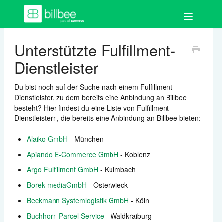
Toggle
Navigation
FAQ
Unterstützte Fulfillment-
Dienstleister
Los geht's
Du bist noch auf der Suche nach einem Fulfillment-
Bestellungen
Dienstleister, zu dem bereits eine Anbindung an Billbee
besteht? Hier findest du eine Liste von Fulfillment-
Auftragsdokumente
Dienstleistern, die bereits eine Anbindung an Billbee bieten:
Artikel
Alaiko GmbH
- München
Apiando E-Commerce GmbH
- Koblenz
Kund:innen
Argo Fulfillment GmbH
- Kulmbach
Borek mediaGmbH
- Osterwieck
Shops & Marktplätze
Beckmann Systemlogistik GmbH
- Köln
Buchhaltung
Buchhorn Parcel Service
- Waldkraiburg