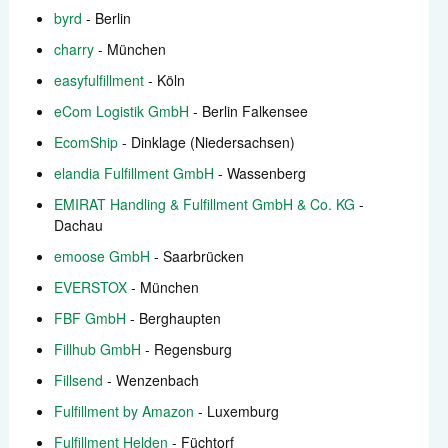
byrd
- Berlin
Zahlungen
charry
- München
easyfulfillment
- Köln
Versand
eCom Logistik GmbH
- Berlin Falkensee
Automatisierung
EcomShip
- Dinklage (Niedersachsen)
elandia Fulfillment GmbH
- Wassenberg
Berichte
EMIRAT Handling & Fulfillment GmbH & Co. KG
-
Dachau
Weitere Anbindungen
emoose GmbH
- Saarbrücken
Support kontaktieren
EVERSTOX
- München
FBF GmbH
- Berghaupten
Fillhub GmbH
- Regensburg
Fillsend
- Wenzenbach
Fulfillment by Amazon
- Luxemburg
Fulfillment Helden
- Füchtorf