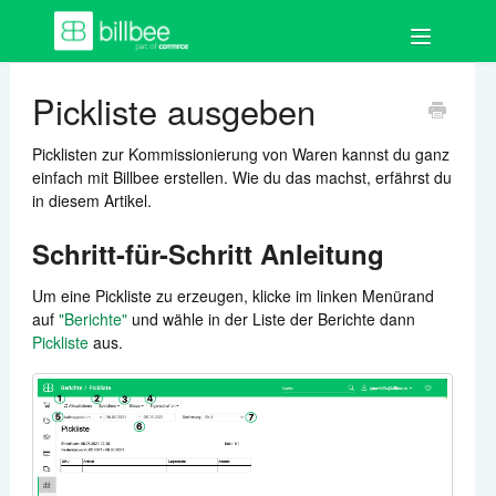
Toggle
Navigation
FAQ
Pickliste ausgeben
Los geht's
Picklisten zur Kommissionierung von Waren kannst du ganz
einfach mit Billbee erstellen. Wie du das machst, erfährst du
Bestellungen
in diesem Artikel.
Schritt-für-Schritt Anleitung
Auftragsdokumente
Um eine Pickliste zu erzeugen, klicke im linken Menürand
Artikel
auf
"Berichte"
und wähle in der Liste der Berichte dann
Pickliste
aus.
Kund:innen
Shops & Marktplätze
Buchhaltung