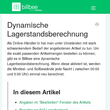
Toggle
Navigation
FAQ
Dynamische
Lagerstandsberechnung
Los geht's
Als Online-Händler:in hat man unter Umständen mit stark
Bestellungen
schwankendem Bedarf der angebotenen Artikel zu tun. Um
die exakt passenden Artikelmengen bestellen zu können,
Auftragsdokumente
gibt es in Billbee eine dynamische
Lagerbestandsberechnung. Wenn diese aktiviert ist, werden
Artikel
die Mindest- und Sollbestände jede Nacht ( zwischen 00:00
und 5:00 Uhr) einmal neu berechnet.
Kund:innen
In diesem Artikel
Shops & Marktplätze
Angaben im "Bearbeiten"-Fenster des Artikels
Buchhaltung
Berechnung Soll Lagerbestand